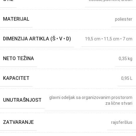
MATERIJAL
poliester
DIMENZIJA ARTIKLA (Š • V • D)
19,5 cm • 11,5 cm • 7 cm
NETO TEŽINA
0,35 kg
KAPACITET
0,95 L
glavni odeljak sa organizovanim prostorom
UNUTRAŠNJOST
za lične stvari
ZATVARANJE
rajsferšlus