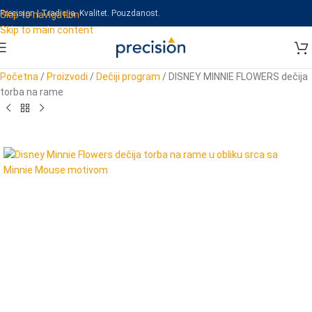
Precision | Tradicija. Kvalitet. Pouzdanost.
Skip to navigation
Skip to main content
Početna
/
Proizvodi
/
Dečiji program
/
DISNEY MINNIE FLOWERS dečija
torba na rame