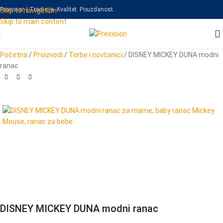
Precision | Tradicija. Kvalitet. Pouzdanost.
Skip to navigation
Skip to main content
Početna
/
Proizvodi
/
Torbe i novčanici
/
DISNEY MICKEY DUNA modni
ranac
DISNEY MICKEY DUNA modni ranac