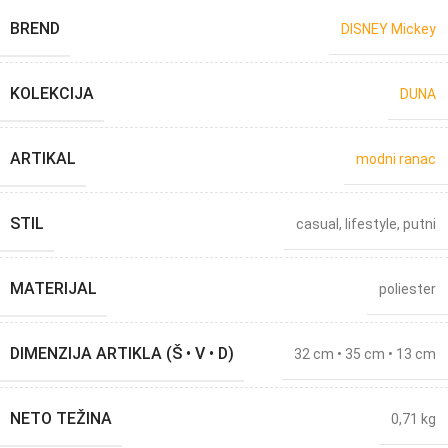
BREND
DISNEY Mickey
KOLEKCIJA
DUNA
ARTIKAL
modni ranac
STIL
casual
,
lifestyle
,
putni
MATERIJAL
poliester
DIMENZIJA ARTIKLA (Š • V • D)
32 cm • 35 cm • 13 cm
NETO TEŽINA
0,71 kg