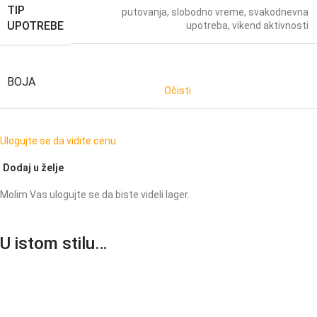
TIP
putovanja
,
slobodno vreme
,
svakodnevna
UPOTREBE
upotreba
,
vikend aktivnosti
BOJA
Očisti
Ulogujte se da vidite cenu
Dodaj u želje
Molim Vas ulogujte se da biste videli lager.
U istom stilu…