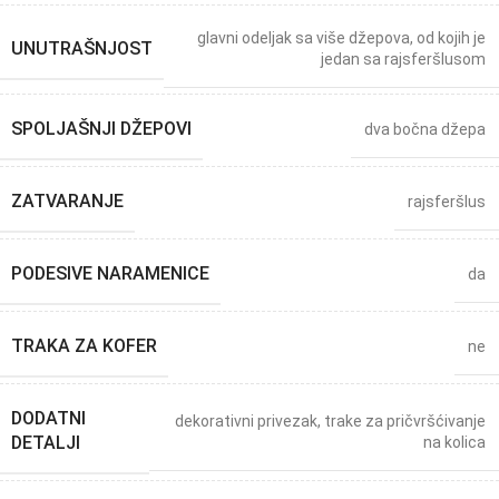
glavni odeljak sa više džepova, od kojih je
UNUTRAŠNJOST
jedan sa rajsferšlusom
SPOLJAŠNJI DŽEPOVI
dva bočna džepa
ZATVARANJE
rajsferšlus
PODESIVE NARAMENICE
da
TRAKA ZA KOFER
ne
DODATNI
dekorativni privezak
,
trake za pričvršćivanje
DETALJI
na kolica