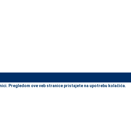
view and enter to go to the desired page. Touch device users, explore
nici. Pregledom ove veb stranice pristajete na upotrebu kolačića.