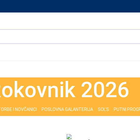
okovnik 2026
ORBE I NOVČANICI
POSLOVNA GALANTERIJA
SOL'S
PUTNI PRO