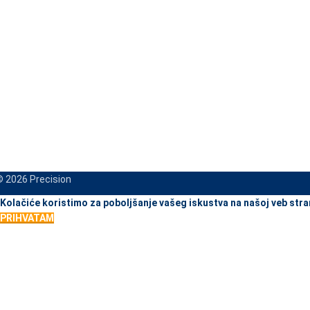
 2026 Precision
When autocomplete results are available use up and down arrows to re
Kolačiće koristimo za poboljšanje vašeg iskustva na našoj veb stra
PRIHVATAM