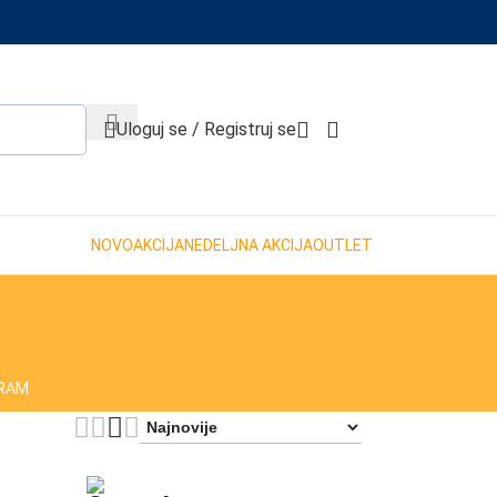
When autocomplete results are available use up and down 
Uloguj se / Registruj se
NOVO
AKCIJA
NEDELJNA AKCIJA
OUTLET
GRAM