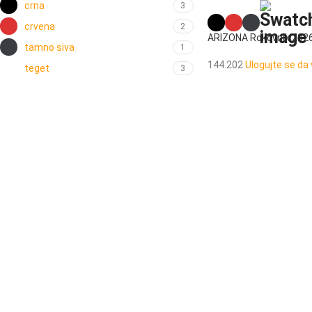
crna
3
crvena
2
ARIZONA Rokovnik 202
tamno siva
1
144.202
Ulogujte se da 
teget
3