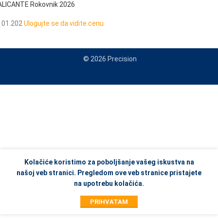
ALICANTE Rokovnik 2026
101.202
Ulogujte se da vidite cenu
© 2026 Precision
When autocomplete results are available use up and down arrows to re
Kolačiće koristimo za poboljšanje vašeg iskustva na
našoj veb stranici. Pregledom ove veb stranice pristajete
na upotrebu kolačića.
PRIHVATAM