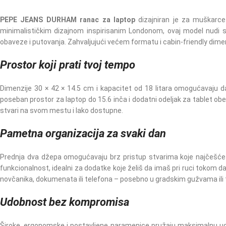
PEPE JEANS DURHAM ranac za laptop
dizajniran je za muškarce 
minimalističkim dizajnom inspirisanim Londonom, ovaj model nudi 
obaveze i putovanja. Zahvaljujući većem formatu i cabin-friendly dime
Prostor koji prati tvoj tempo
Dimenzije 30 × 42 × 14.5 cm i kapacitet od 18 litara omogućavaju d
poseban prostor za laptop do 15.6 inča i dodatni odeljak za tablet ob
stvari na svom mestu i lako dostupne.
Pametna organizacija za svaki dan
Prednja dva džepa omogućavaju brz pristup stvarima koje najčešće ko
funkcionalnost, idealni za dodatke koje želiš da imaš pri ruci tokom 
novčanika, dokumenata ili telefona – posebno u gradskim gužvama ili
Udobnost bez kompromisa
Široke, ergonomske i postavljene naramenice pružaju maksimalnu udob