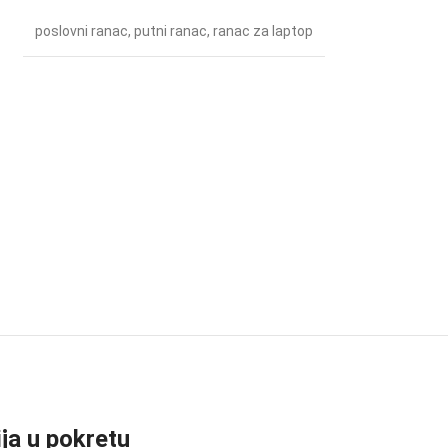
poslovni ranac
,
putni ranac
,
ranac za laptop
a u pokretu