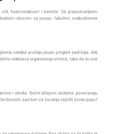
til, funkcionalnost i komfor. Sa prepoznatljivim
idealnim izborom za posao, fakultet, svakodnevne
lavna odeljka pružaju jasan pregled sadržaja, dok
datno olakšava organizaciju sitnica, tako da su sve
kartice i olovke. Bočni džepovi dodatno povećavaju
jsferšlusom, savršen za čuvanje važnih stvari poput
za celodnevno nošenje. Bez obzira na to koliko je