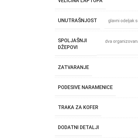
VELIČINA LAPTOPA
UNUTRAŠNJOST
glavni odeljak 
SPOLJAŠNJI
dva organizovana
DŽEPOVI
ZATVARANJE
PODESIVE NARAMENICE
TRAKA ZA KOFER
DODATNI DETALJI