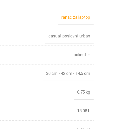
ranac za laptop
casual
,
poslovni
,
urban
poliester
30 cm • 42 cm • 14,5 cm
0,75 kg
18,08 L