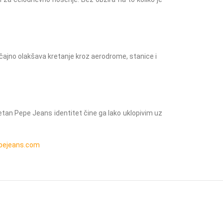
čajno olakšava kretanje kroz aerodrome, stanice i
retan Pepe Jeans identitet čine ga lako uklopivim uz
pejeans.com