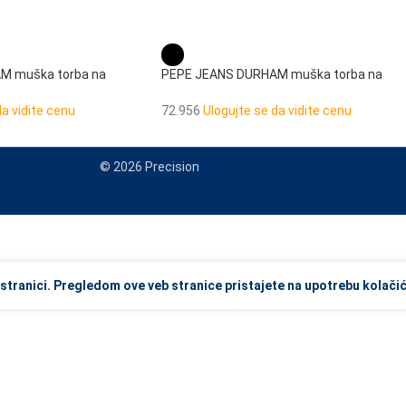
M muška torba na
PEPE JEANS DURHAM muška torba na
rame
da vidite cenu
72.956
Ulogujte se da vidite cenu
© 2026 Precision
view and enter to go to the desired page. Touch device users, explore
stranici. Pregledom ove veb stranice pristajete na upotrebu kolačić