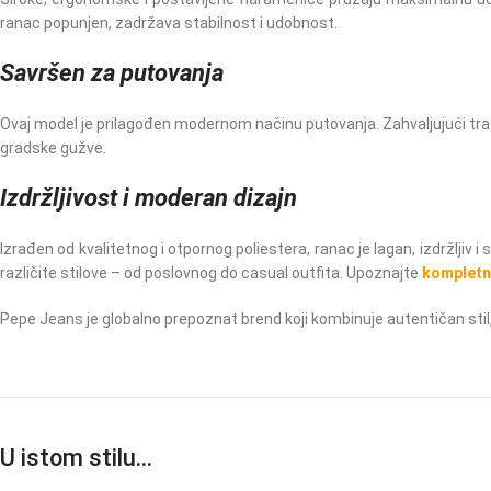
ranac popunjen, zadržava stabilnost i udobnost.
Savršen za putovanja
Ovaj model je prilagođen modernom načinu putovanja. Zahvaljujući trac
gradske gužve.
Izdržljivost i moderan dizajn
Izrađen od kvalitetnog i otpornog poliestera, ranac je lagan, izdržljiv
različite stilove – od poslovnog do casual outfita. Upoznajte
kompletn
Pepe Jeans je globalno prepoznat brend koji kombinuje autentičan stil,
U istom stilu…