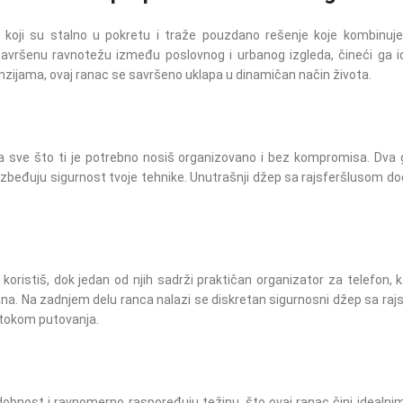
koji su stalno u pokretu i traže pouzdano rešenje koje kombinuje s
savršenu ravnotežu između poslovnog i urbanog izgleda, čineći ga 
nzijama, ovaj ranac se savršeno uklapa u dinamičan način života.
a sve što ti je potrebno nosiš organizovano i bez kompromisa. Dva g
ezbeđuju sigurnost tvoje tehnike. Unutrašnji džep sa rajsferšlusom do
ristiš, dok jedan od njih sadrži praktičan organizator za telefon, 
dana. Na zadnjem delu ranca nalazi se diskretan sigurnosni džep sa ra
 tokom putovanja.
nost i ravnomerno raspoređuju težinu, što ovaj ranac čini idealnim 