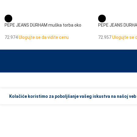
PEPE JEANS DURHAM muška torba oko
PEPE JEANS DURHA
struka
rame
72.974
Ulogujte se da vidite cenu
72.957
Ulogujte se 
When autocomplete results are available use up and down arrows to re
Kolačiće koristimo za poboljšanje vašeg iskustva na našoj veb 