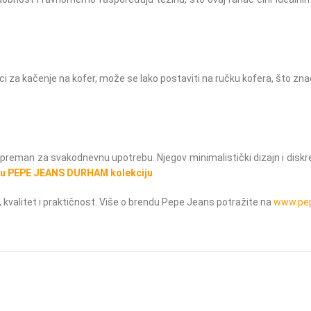
i za kačenje na kofer, može se lako postaviti na ručku kofera, što zna
 i spreman za svakodnevnu upotrebu. Njegov minimalistički dizajn i disk
u PEPE JEANS DURHAM kolekciju
.
 kvalitet i praktičnost. Više o brendu Pepe Jeans potražite na
www.pe