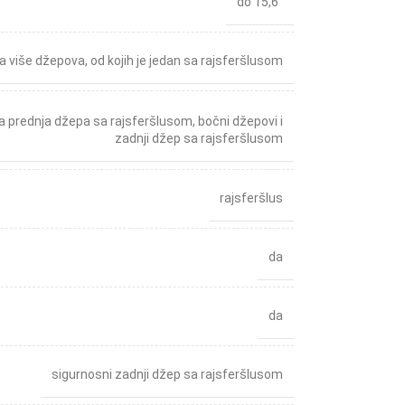
do 15,6″
sa više džepova, od kojih je jedan sa rajsferšlusom
 prednja džepa sa rajsferšlusom, bočni džepovi i
zadnji džep sa rajsferšlusom
rajsferšlus
da
da
sigurnosni zadnji džep sa rajsferšlusom