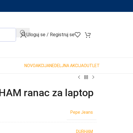
When autocomplete results are available use up and down arro
Uloguj se / Registruj se
NOVO
AKCIJA
NEDELJNA AKCIJA
OUTLET
AM ranac za laptop
Pepe Jeans
DURHAM