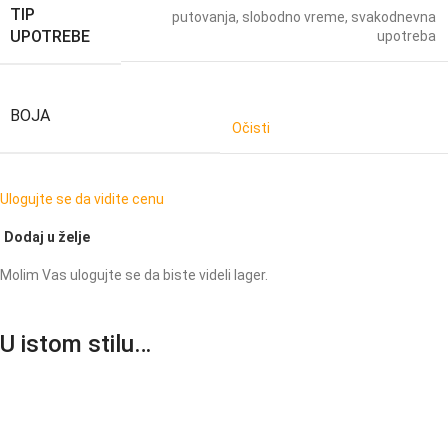
TIP
putovanja
,
slobodno vreme
,
svakodnevna
UPOTREBE
upotreba
BOJA
Očisti
Ulogujte se da vidite cenu
Dodaj u želje
Molim Vas ulogujte se da biste videli lager.
U istom stilu…