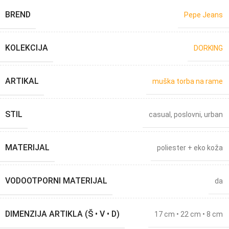
BREND
Pepe Jeans
KOLEKCIJA
DORKING
ARTIKAL
muška torba na rame
STIL
casual
,
poslovni
,
urban
MATERIJAL
poliester + eko koža
VODOOTPORNI MATERIJAL
da
DIMENZIJA ARTIKLA (Š • V • D)
17 cm • 22 cm • 8 cm