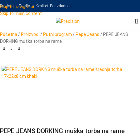
Precision | Tradicija. Kvalitet. Pouzdanost.
Skip to navigation
Skip to main content
Početna
/
Proizvodi
/
Putni program
/
Pepe Jeans
/
PEPE JEANS
DORKING muška torba na rame
PEPE JEANS DORKING muška torba na rame