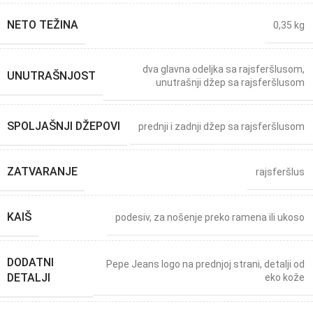
NETO TEŽINA
0,35 kg
dva glavna odeljka sa rajsferšlusom,
UNUTRAŠNJOST
unutrašnji džep sa rajsferšlusom
SPOLJAŠNJI DŽEPOVI
prednji i zadnji džep sa rajsferšlusom
ZATVARANJE
rajsferšlus
KAIŠ
podesiv, za nošenje preko ramena ili ukoso
DODATNI
Pepe Jeans logo na prednjoj strani, detalji od
DETALJI
eko kože