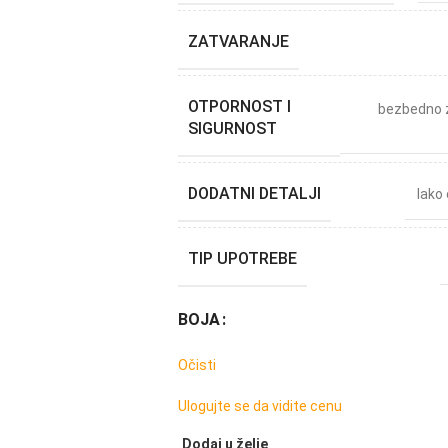
ZATVARANJE
OTPORNOST I
bezbedno 
SIGURNOST
DODATNI DETALJI
lako
TIP UPOTREBE
BOJA
Očisti
Ulogujte se da vidite cenu
Dodaj u želje