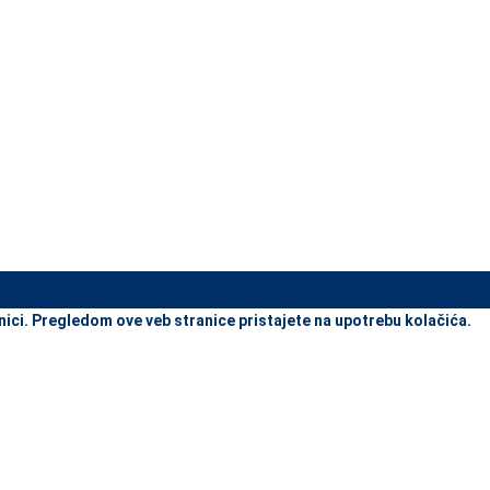
view and enter to go to the desired page. Touch device users, explore
nici. Pregledom ove veb stranice pristajete na upotrebu kolačića.