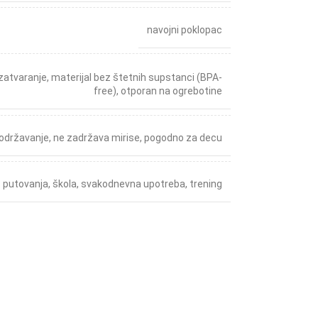
navojni poklopac
zatvaranje
,
materijal bez štetnih supstanci (BPA-
free)
,
otporan na ogrebotine
 održavanje
,
ne zadržava mirise
,
pogodno za decu
putovanja
,
škola
,
svakodnevna upotreba
,
trening