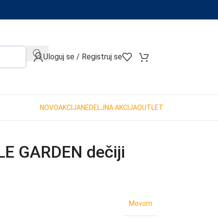
When autocomplete results are available use up and down arro
Uloguj se / Registruj se
NOVO
AKCIJA
NEDELJNA AKCIJA
OUTLET
E GARDEN dečiji
Movom