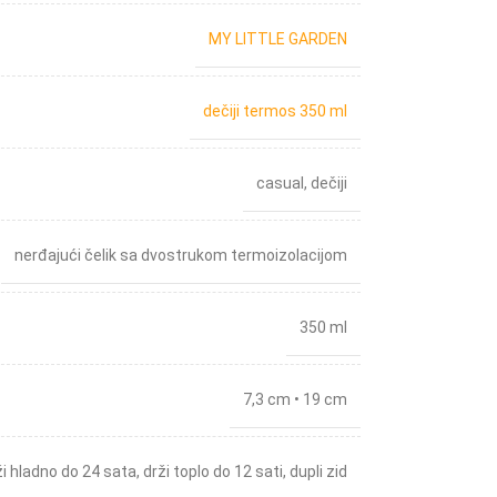
MY LITTLE GARDEN
dečiji termos 350 ml
casual
,
dečiji
nerđajući čelik sa dvostrukom termoizolacijom
350 ml
7,3 cm • 19 cm
ži hladno do 24 sata
,
drži toplo do 12 sati
,
dupli zid