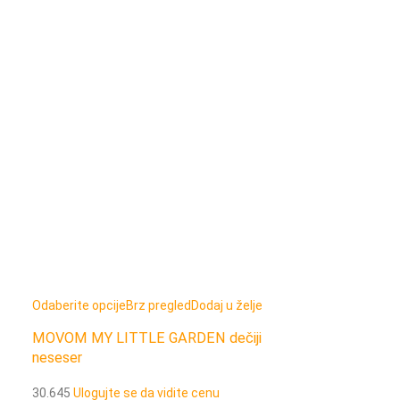
Odaberite opcije
Brz pregled
Dodaj u želje
Odaberite opcije
MOVOM MY LITTLE GARDEN dečiji
MOVOM MY LI
neseser
pernica sa 3 p
30.645
Ulogujte se da vidite cenu
30.643
Ulogujte 