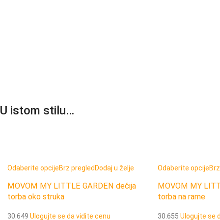
U istom stilu…
Odaberite opcije
Brz pregled
Dodaj u želje
Odaberite opcije
Brz
MOVOM MY LITTLE GARDEN dečija
MOVOM MY LITTL
torba oko struka
torba na rame
30.649
Ulogujte se da vidite cenu
30.655
Ulogujte se 