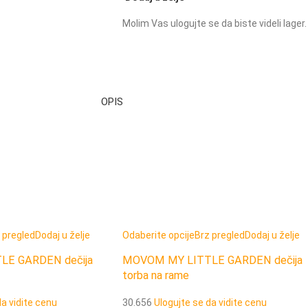
Molim Vas ulogujte se da biste videli lager.
OPIS
 pregled
Dodaj u želje
Odaberite opcije
Brz pregled
Dodaj u želje
E GARDEN dečija
MOVOM MY LITTLE GARDEN dečija
torba na rame
da vidite cenu
30.656
Ulogujte se da vidite cenu