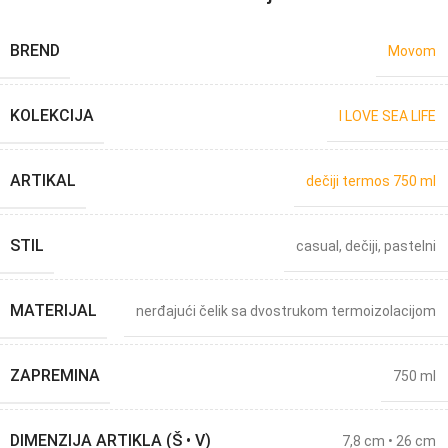
BREND
Movom
KOLEKCIJA
I LOVE SEA LIFE
ARTIKAL
dečiji termos 750 ml
STIL
casual
,
dečiji
,
pastelni
MATERIJAL
nerđajući čelik sa dvostrukom termoizolacijom
ZAPREMINA
750 ml
DIMENZIJA ARTIKLA (Š • V)
7,8 cm • 26 cm