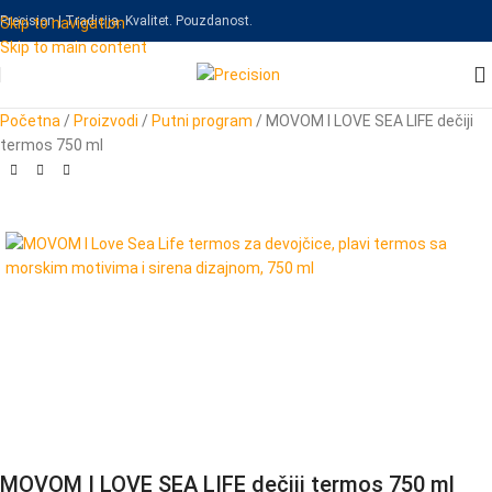
Precision | Tradicija. Kvalitet. Pouzdanost.
Skip to navigation
Skip to main content
Početna
/
Proizvodi
/
Putni program
/
MOVOM I LOVE SEA LIFE dečiji
termos 750 ml
MOVOM I LOVE SEA LIFE dečiji termos 750 ml