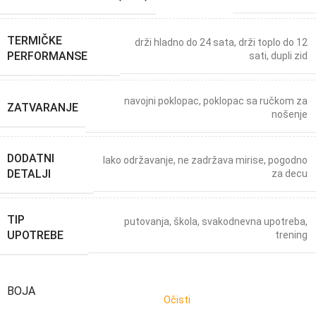
TERMIČKE
drži hladno do 24 sata
,
drži toplo do 12
PERFORMANSE
sati
,
dupli zid
navojni poklopac
,
poklopac sa ručkom za
ZATVARANJE
nošenje
DODATNI
lako održavanje
,
ne zadržava mirise
,
pogodno
DETALJI
za decu
TIP
putovanja
,
škola
,
svakodnevna upotreba
,
UPOTREBE
trening
BOJA
Očisti