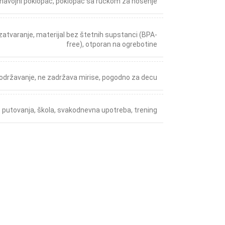
navojni poklopac
,
poklopac sa ručkom za nošenje
zatvaranje
,
materijal bez štetnih supstanci (BPA-
free)
,
otporan na ogrebotine
 održavanje
,
ne zadržava mirise
,
pogodno za decu
putovanja
,
škola
,
svakodnevna upotreba
,
trening