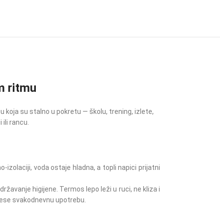
m ritmu
koja su stalno u pokretu — školu, trening, izlete,
ili rancu.
laciji, voda ostaje hladna, a topli napici prijatni
avanje higijene. Termos lepo leži u ruci, ne kliza i
dnese svakodnevnu upotrebu.