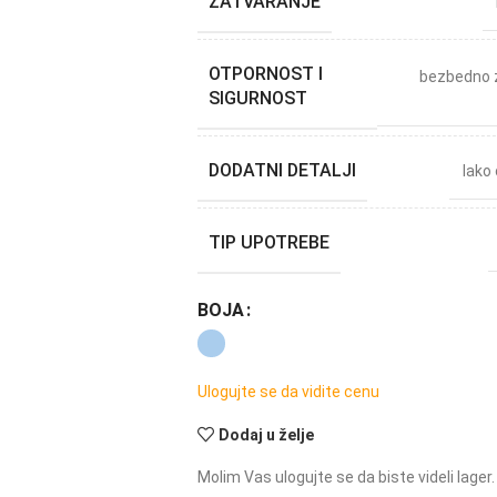
ZATVARANJE
OTPORNOST I
bezbedno 
SIGURNOST
DODATNI DETALJI
lako
TIP UPOTREBE
BOJA
Ulogujte se da vidite cenu
Dodaj u želje
Molim Vas ulogujte se da biste videli lager.