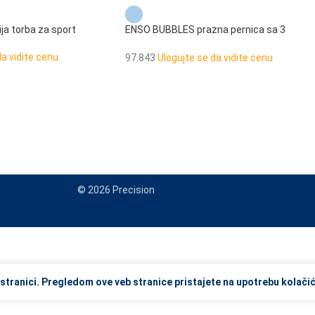
a torba za sport
ENSO BUBBLES prazna pernica sa 3
pregrade
da vidite cenu
97.843
Ulogujte se da vidite cenu
© 2026 Precision
view and enter to go to the desired page. Touch device users, explore
stranici. Pregledom ove veb stranice pristajete na upotrebu kolačić