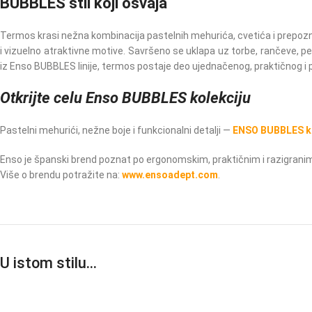
BUBBLES stil koji osvajа
Termos krasi nežna kombinacija pastelnih mehurića, cvetića i prepozna
i vizuelno atraktivne motive. Savršeno se uklapa uz torbe, rančeve, p
iz Enso BUBBLES linije, termos postaje deo ujednačenog, praktičnog i
Otkrijte celu Enso BUBBLES kolekciju
Pastelni mehurići, nežne boje i funkcionalni detalji —
ENSO BUBBLES ko
Enso je španski brend poznat po ergonomskim, praktičnim i razigran
Više o brendu potražite na:
www.ensoadept.com
.
U istom stilu…