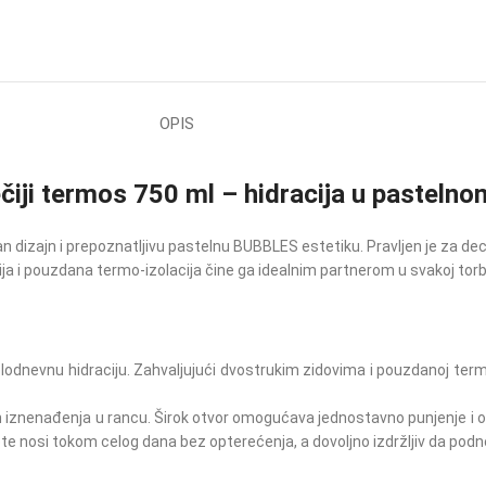
OPIS
ji termos 750 ml – hidracija u pastelno
dizajn i prepoznatljivu pastelnu BUBBLES estetiku. Pravljen je za decu 
 i pouzdana termo-izolacija čine ga idealnim partnerom u svakoj torbi 
evnu hidraciju. Zahvaljujući dvostrukim zidovima i pouzdanoj termo-izo
 iznenađenja u rancu. Širok otvor omogućava jednostavno punjenje i održ
ete nosi tokom celog dana bez opterećenja, a dovoljno izdržljiv da po