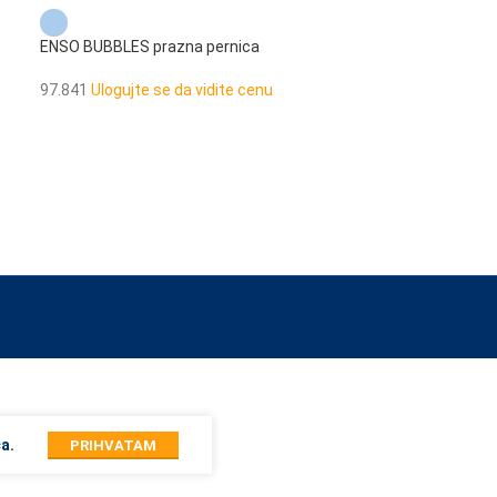
ENSO BUBBLES prazna pernica
ENSO BUBBLES r
97.841
Ulogujte se da vidite cenu
97.827
Ulogujte 
 by touch or with swipe gestures.
a.
PRIHVATAM