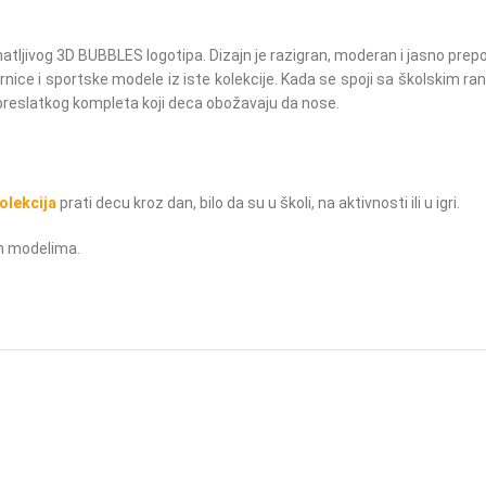
tljivog 3D BUBBLES logotipa. Dizajn je razigran, moderan i jasno prepo
ernice i sportske modele iz iste kolekcije. Kada se spoji sa školskim
 preslatkog kompleta koji deca obožavaju da nose.
lekcija
prati decu kroz dan, bilo da su u školi, na aktivnosti ili u igri.
im modelima.