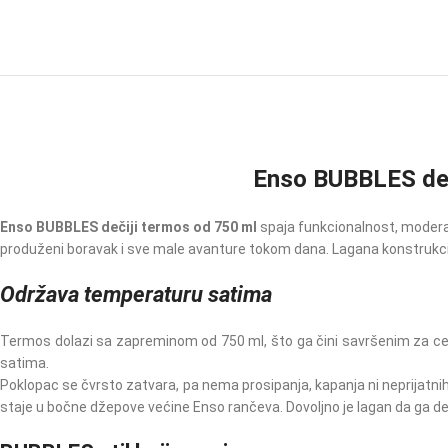
Enso BUBBLES deči
Enso BUBBLES dečiji termos od 750 ml
spaja funkcionalnost, moderan 
produženi boravak i sve male avanture tokom dana. Lagana konstrukcija
Održava temperaturu satima
Termos dolazi sa zapreminom od 750 ml, što ga čini savršenim za celodn
satima.
Poklopac se čvrsto zatvara, pa nema prosipanja, kapanja ni neprijatnih
staje u bočne džepove većine Enso rančeva. Dovoljno je lagan da ga d