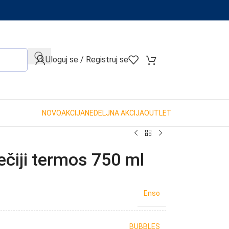
When autocomplete results are available use up and down arro
Uloguj se / Registruj se
NOVO
AKCIJA
NEDELJNA AKCIJA
OUTLET
iji termos 750 ml
Enso
BUBBLES