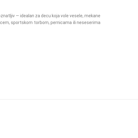
znatljiv — idealan za decu koja vole vesele, mekane
 rancem, sportskom torbom, pernicama ili neseserima