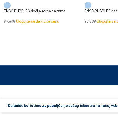
ENSO BUBBLES dečija torba na rame
ENSO BUBBLES dečij
97.848
Ulogujte se da vidite cenu
97.838
Ulogujte se 
When autocomplete results are available use up and down arrows to re
Kolačiće koristimo za poboljšanje vašeg iskustva na našoj veb 