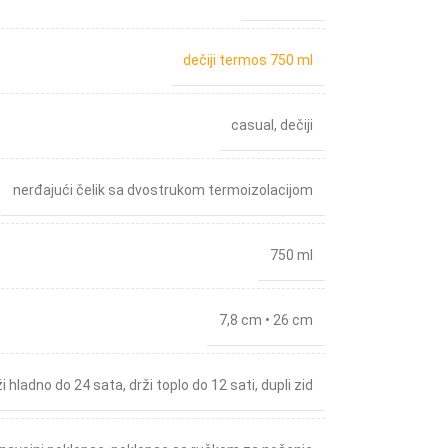
dečiji termos 750 ml
casual
,
dečiji
nerđajući čelik sa dvostrukom termoizolacijom
750 ml
7,8 cm • 26 cm
ži hladno do 24 sata
,
drži toplo do 12 sati
,
dupli zid