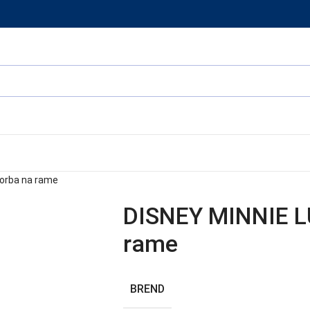
orba na rame
DISNEY MINNIE L
rame
BREND