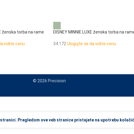
 ženska torba na rame
DISNEY MINNIE LUXE ženska torba na ram
da vidite cenu
34.172
Ulogujte se da vidite cenu
© 2026 Precision
view and enter to go to the desired page. Touch device users, explore
stranici. Pregledom ove veb stranice pristajete na upotrebu kolačić