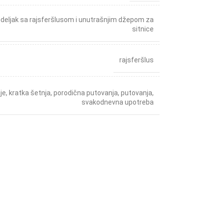
odeljak sa rajsferšlusom i unutrašnjim džepom za
sitnice
rajsferšlus
je
,
kratka šetnja
,
porodična putovanja
,
putovanja
,
svakodnevna upotreba