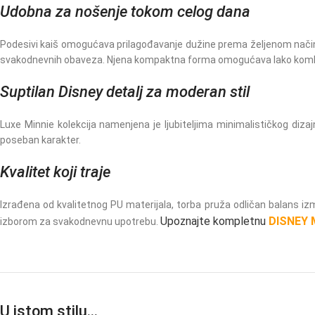
Udobna za nošenje tokom celog dana
Podesivi kaiš omogućava prilagođavanje dužine prema željenom načinu
svakodnevnih obaveza. Njena kompaktna forma omogućava lako kombinov
Suptilan Disney detalj za moderan stil
Luxe Minnie kolekcija namenjena je ljubiteljima minimalističkog dizaj
poseban karakter.
Kvalitet koji traje
Izrađena od kvalitetnog PU materijala, torba pruža odličan balans izm
Upoznajte kompletnu
DISNEY M
izborom za svakodnevnu upotrebu.
U istom stilu…