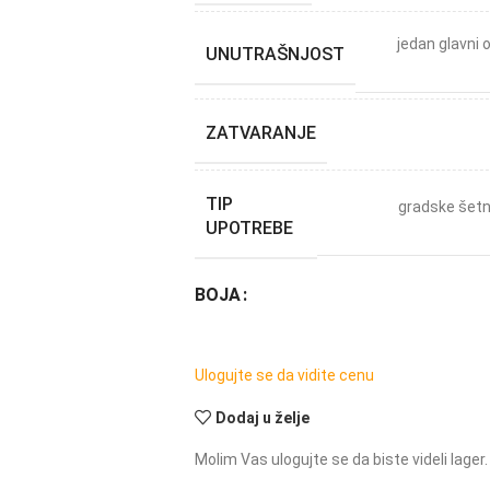
jedan glavni 
UNUTRAŠNJOST
ZATVARANJE
TIP
gradske šetn
UPOTREBE
BOJA
Ulogujte se da vidite cenu
Dodaj u želje
Molim Vas ulogujte se da biste videli lager.