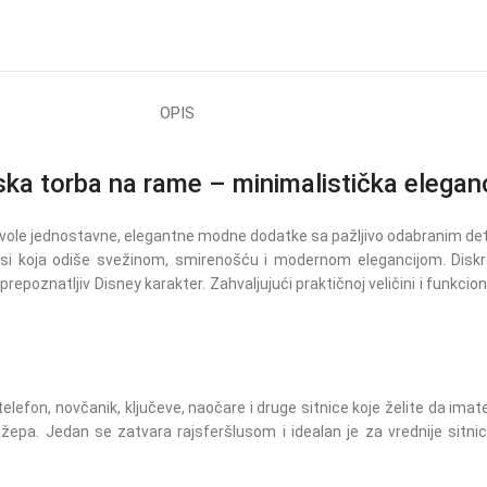
OPIS
 torba na rame – minimalistička eleganci
 vole jednostavne, elegantne modne dodatke sa pažljivo odabranim d
nsi koja odiše svežinom, smirenošću i modernom elegancijom. Diskret
repoznatljiv Disney karakter. Zahvaljujući praktičnoj veličini i funkc
elefon, novčanik, ključeve, naočare i druge sitnice koje želite da imat
pa. Jedan se zatvara rajsferšlusom i idealan je za vrednije sitnice