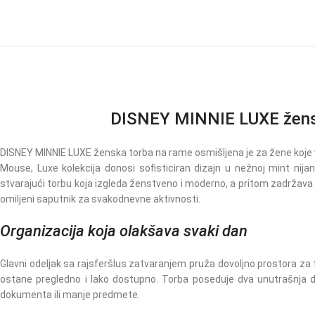
DISNEY MINNIE LUXE ženska
DISNEY MINNIE LUXE ženska torba na rame osmišljena je za žene koje
Mouse, Luxe kolekcija donosi sofisticiran dizajn u nežnoj mint nija
stvarajući torbu koja izgleda ženstveno i moderno, a pritom zadržava p
omiljeni saputnik za svakodnevne aktivnosti.
Organizacija koja olakšava svaki dan
Glavni odeljak sa rajsferšlus zatvaranjem pruža dovoljno prostora za t
ostane pregledno i lako dostupno. Torba poseduje dva unutrašnja dže
dokumenta ili manje predmete.