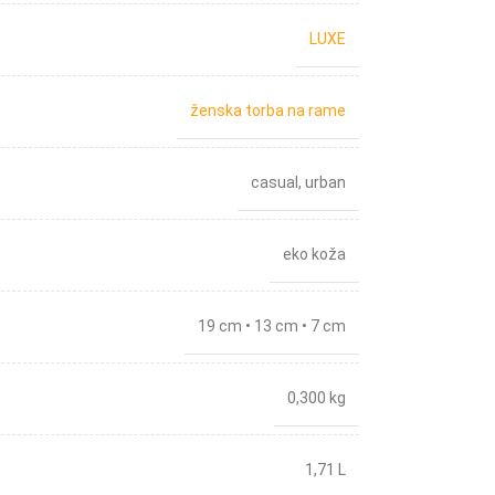
LUXE
ženska torba na rame
casual
,
urban
eko koža
19 cm • 13 cm • 7 cm
0,300 kg
1,71 L