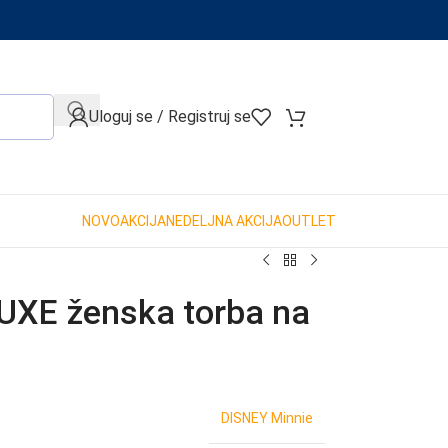
When autocomplete results are available use up and down arro
Uloguj se / Registruj se
NOVO
AKCIJA
NEDELJNA AKCIJA
OUTLET
UXE ženska torba na
DISNEY Minnie