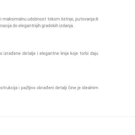
i maksimalnu udobnost tokom šetnje, putovanja ili
ija do elegantnijih gradskih izdanja.
izrađene detalje i elegantne linije koje torbi daju
ukcija i pažljivo obrađeni detalji čine je idealnim