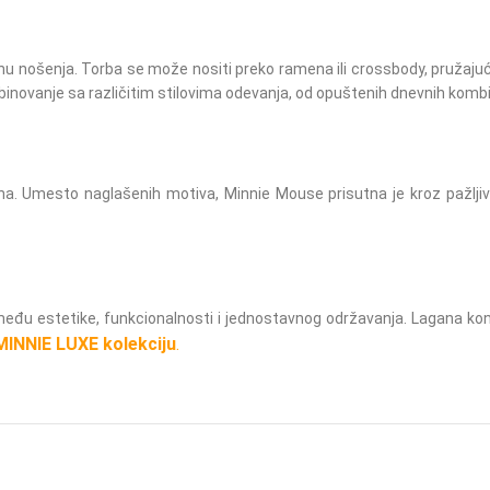
 nošenja. Torba se može nositi preko ramena ili crossbody, pružajuć
anje sa različitim stilovima odevanja, od opuštenih dnevnih kombinac
na. Umesto naglašenih motiva, Minnie Mouse prisutna je kroz pažljivo 
eđu estetike, funkcionalnosti i jednostavnog održavanja. Lagana konstr
INNIE LUXE kolekciju
.