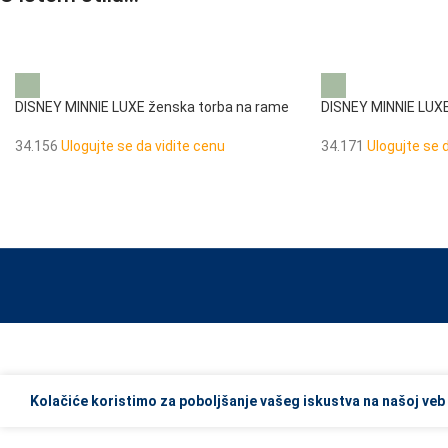
DISNEY MINNIE LUXE ženska torba na rame
DISNEY MINNIE LUXE
34.156
Ulogujte se da vidite cenu
34.171
Ulogujte se 
When autocomplete results are available use up and down arrows to re
Kolačiće koristimo za poboljšanje vašeg iskustva na našoj veb 