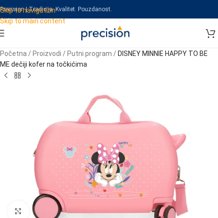
Precision | Tradicija. Kvalitet. Pouzdanost.
Skip to navigation
Skip to main content
Početna
/
Proizvodi
/
Putni program
/
DISNEY MINNIE HAPPY TO BE
ME dečiji kofer na točkićima