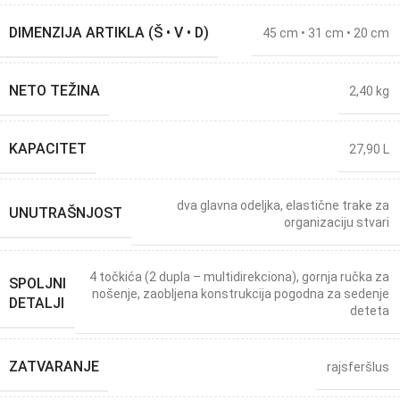
DIMENZIJA ARTIKLA (Š • V • D)
45 cm • 31 cm • 20 cm
NETO TEŽINA
2,40 kg
KAPACITET
27,90 L
dva glavna odeljka
,
elastične trake za
UNUTRAŠNJOST
organizaciju stvari
4 točkića (2 dupla – multidirekciona)
,
gornja ručka za
SPOLJNI
nošenje
,
zaobljena konstrukcija pogodna za sedenje
DETALJI
deteta
ZATVARANJE
rajsferšlus