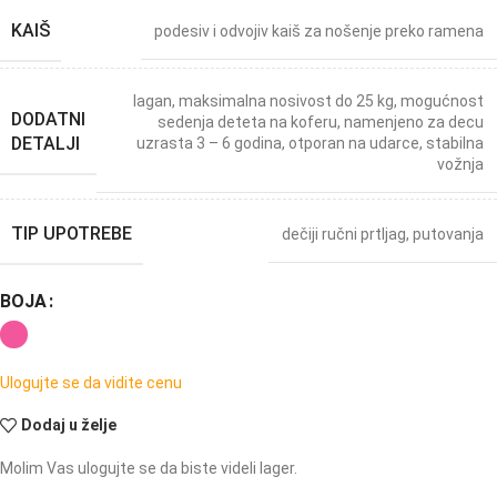
KAIŠ
podesiv i odvojiv kaiš za nošenje preko ramena
lagan
,
maksimalna nosivost do 25 kg
,
mogućnost
DODATNI
sedenja deteta na koferu
,
namenjeno za decu
DETALJI
uzrasta 3 – 6 godina
,
otporan na udarce
,
stabilna
vožnja
TIP UPOTREBE
dečiji ručni prtljag
,
putovanja
BOJA
Ulogujte se da vidite cenu
Dodaj u želje
Molim Vas ulogujte se da biste videli lager.