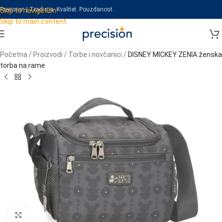
Precision | Tradicija. Kvalitet. Pouzdanost.
Skip to navigation
Skip to main content
Početna
/
Proizvodi
/
Torbe i novčanici
/
DISNEY MICKEY ZENIA ženska
torba na rame