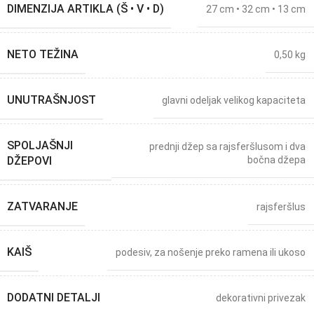
DIMENZIJA ARTIKLA (Š • V • D)
27 cm • 32 cm • 13 cm
NETO TEŽINA
0,50 kg
UNUTRAŠNJOST
glavni odeljak velikog kapaciteta
SPOLJAŠNJI
prednji džep sa rajsferšlusom i dva
DŽEPOVI
bočna džepa
ZATVARANJE
rajsferšlus
KAIŠ
podesiv, za nošenje preko ramena ili ukoso
DODATNI DETALJI
dekorativni privezak