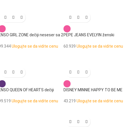
ENSO GIRL ZONE dečiji neseser sa 2
PEPE JEANS EVELYIN ženski
pregrade
neseser
99.344
Ulogujte se da vidite cenu
60.939
Ulogujte se da vidite cenu
ENSO QUEEN OF HEARTS dečiji
DISNEY MINNIE HAPPY TO BE ME
neseser
dečiji neseser
99.519
Ulogujte se da vidite cenu
43.219
Ulogujte se da vidite cenu