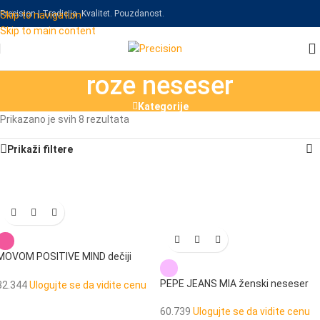
Precision | Tradicija. Kvalitet. Pouzdanost.
Skip to navigation
Skip to main content
roze neseser
Kategorije
Prikazano je svih 8 rezultata
Prikaži filtere
MOVOM POSITIVE MIND dečiji
neseser sa 2 pregrade
PEPE JEANS MIA ženski neseser
32.344
Ulogujte se da vidite cenu
60.739
Ulogujte se da vidite cenu