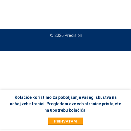
© 2026 Precision
When autocomplete results are available use up and down arrows to re
Kolačiće koristimo za poboljšanje vašeg iskustva na
našoj veb stranici. Pregledom ove veb stranice pristajete
na upotrebu kolačića.
PRIHVATAM