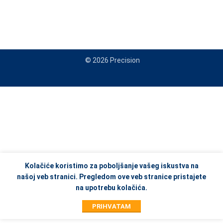
© 2026 Precision
When autocomplete results are available use up and down arrows to re
Kolačiće koristimo za poboljšanje vašeg iskustva na
našoj veb stranici. Pregledom ove veb stranice pristajete
na upotrebu kolačića.
PRIHVATAM