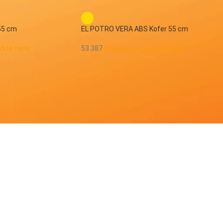
55 cm
EL POTRO VERA ABS Kofer 55 cm
idite cenu
53.387
Ulogujte se da vidite cenu