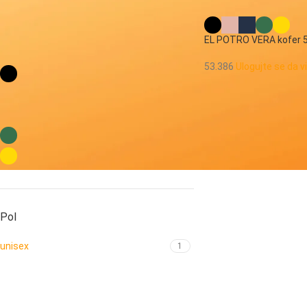
EL POTRO VERA kofer 
Boja:
53.386
Ulogujte se da v
crna
2
powder pink
1
teget
2
zelena
1
žuta
3
Pol
unisex
1