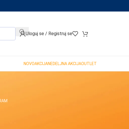
When autocomplete results are available use up and down arro
Uloguj se / Registruj se
NOVO
AKCIJA
NEDELJNA AKCIJA
OUTLET
GRAM