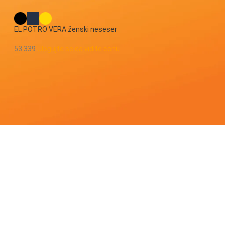
EL POTRO VERA ženski neseser
53.339
Ulogujte se da vidite cenu