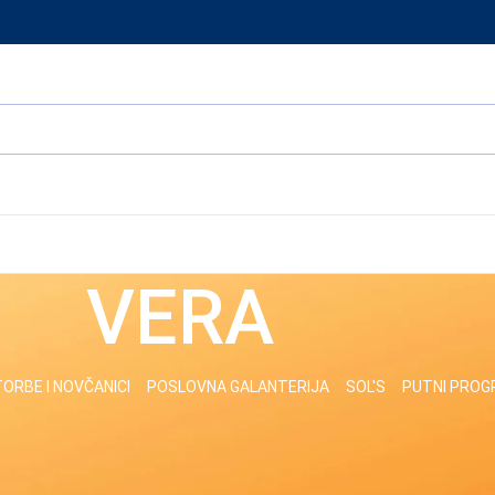
VERA
ORBE I NOVČANICI
POSLOVNA GALANTERIJA
SOL'S
PUTNI PRO