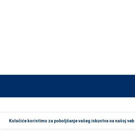
When autocomplete results are available use up and down arrows to re
Kolačiće koristimo za poboljšanje vašeg iskustva na našoj veb 