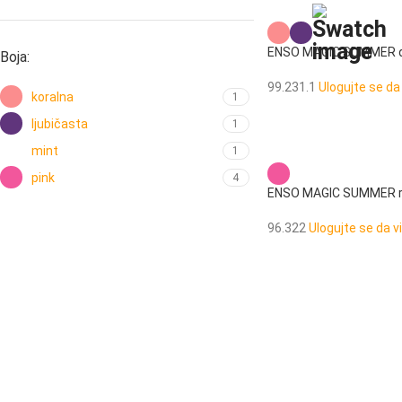
ENSO MAGIC SUMMER de
Boja:
99.231.1
Ulogujte se da
koralna
1
ljubičasta
1
mint
1
pink
4
ENSO MAGIC SUMMER ra
96.322
Ulogujte se da v