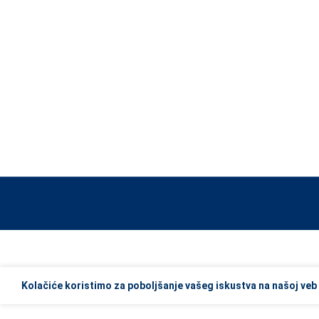
When autocomplete results are available use up and down arrows to re
Kolačiće koristimo za poboljšanje vašeg iskustva na našoj veb 