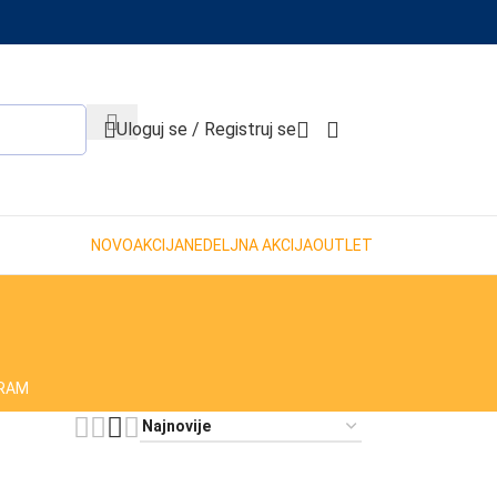
When autocomplete results are available use up and down 
Uloguj se / Registruj se
NOVO
AKCIJA
NEDELJNA AKCIJA
OUTLET
GRAM