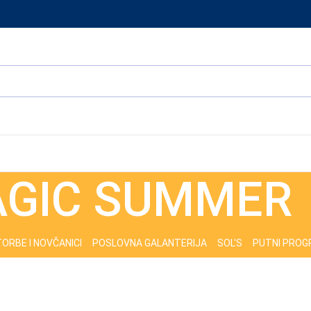
GIC SUMMER
ORBE I NOVČANICI
POSLOVNA GALANTERIJA
SOL'S
PUTNI PRO