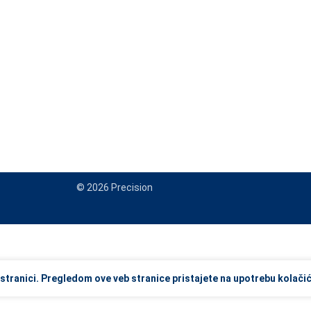
© 2026 Precision
view and enter to go to the desired page. Touch device users, explore
stranici. Pregledom ove veb stranice pristajete na upotrebu kolačić