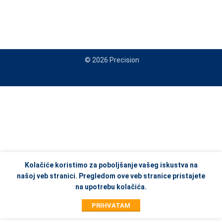
© 2026 Precision
When autocomplete results are available use up and down arrows to re
Kolačiće koristimo za poboljšanje vašeg iskustva na
našoj veb stranici. Pregledom ove veb stranice pristajete
na upotrebu kolačića.
PRIHVATAM