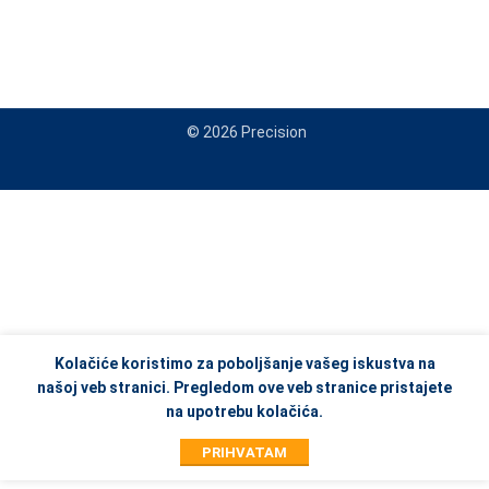
© 2026 Precision
When autocomplete results are available use up and down arrows to re
Kolačiće koristimo za poboljšanje vašeg iskustva na
našoj veb stranici. Pregledom ove veb stranice pristajete
na upotrebu kolačića.
PRIHVATAM