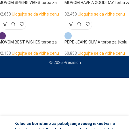
MOVOM SPRING VIBES torba za
MOVOM HAVE A GOOD DAY torba z
školu
školu
32.653
Ulogujte se da vidite cenu
32.453
Ulogujte se da vidite cenu
MOVOM BEST WISHES torba za
PEPE JEANS OLIVIA torba za školu
školu
60.853
Ulogujte se da vidite cenu
32.153
Ulogujte se da vidite cenu
© 2026 Precision
When autocomplete results are available use up and down arrows to re
Kolačiće koristimo za poboljšanje vašeg iskustva na