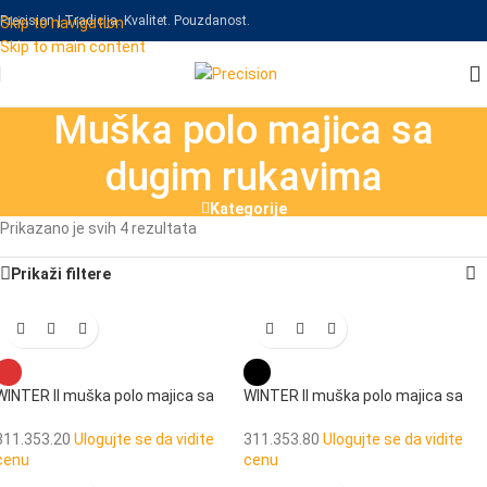
Precision | Tradicija. Kvalitet. Pouzdanost.
Skip to navigation
Skip to main content
Muška polo majica sa
dugim rukavima
Kategorije
Prikazano je svih 4 rezultata
Prikaži filtere
WINTER II muška polo majica sa
WINTER II muška polo majica sa
dugim rukavima
dugim rukavima
311.353.20
Ulogujte se da vidite
311.353.80
Ulogujte se da vidite
cenu
cenu