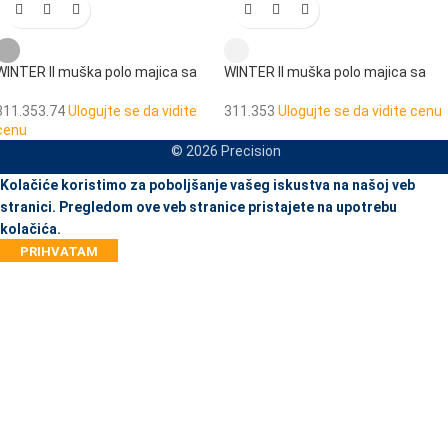
WINTER II muška polo majica sa
WINTER II muška polo majica sa
dugim rukavima
dugim rukavima
311.353.74
Ulogujte se da vidite
311.353
Ulogujte se da vidite cenu
cenu
© 2026 Precision
When autocomplete results are available use up and down arrows to re
Kolačiće koristimo za poboljšanje vašeg iskustva na našoj veb
stranici. Pregledom ove veb stranice pristajete na upotrebu
kolačića.
PRIHVATAM
JA