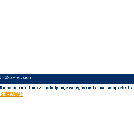
 2026 Precision
When autocomplete results are available use up and down arrows to re
Kolačiće koristimo za poboljšanje vašeg iskustva na našoj veb stra
PRIHVATAM