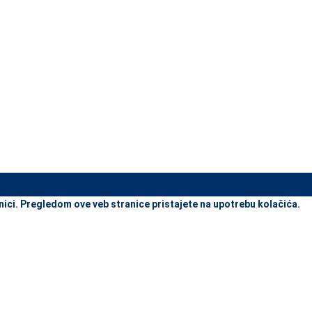
view and enter to go to the desired page. Touch device users, explore
nici. Pregledom ove veb stranice pristajete na upotrebu kolačića.