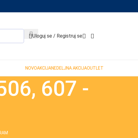
When autocomplete results are available use up and down 
Uloguj se / Registruj se
NOVO
AKCIJA
NEDELJNA AKCIJA
OUTLET
506, 607 -
GRAM