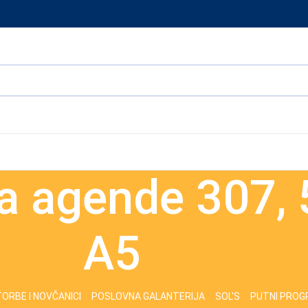
za agende 307, 
A5
ORBE I NOVČANICI
POSLOVNA GALANTERIJA
SOL'S
PUTNI PRO