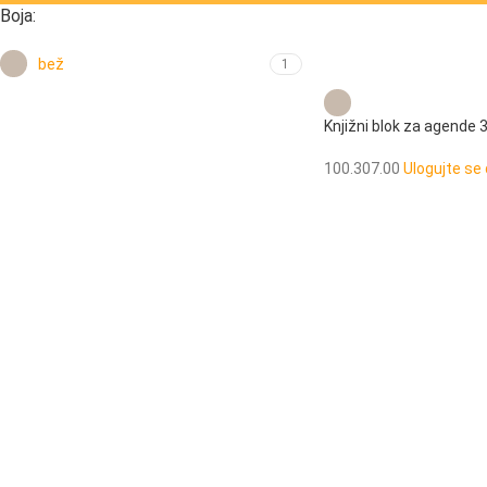
Boja:
bež
1
Knjižni blok za agende 
100.307.00
Ulogujte se 