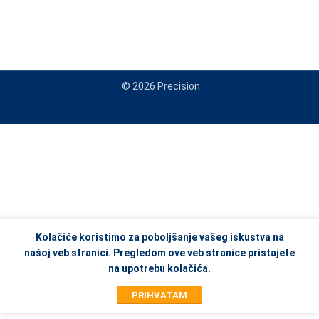
© 2026 Precision
When autocomplete results are available use up and down arrows to re
Kolačiće koristimo za poboljšanje vašeg iskustva na
našoj veb stranici. Pregledom ove veb stranice pristajete
na upotrebu kolačića.
PRIHVATAM