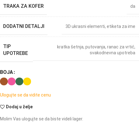
TRAKA ZA KOFER
da
DODATNI DETALJI
3D ukrasni elementi
,
etiketa za ime
TIP
kratka šetnja
,
putovanja
,
ranac za vrtić
,
UPOTREBE
svakodnevna upotreba
BOJA
Ulogujte se da vidite cenu
Dodaj u želje
Molim Vas ulogujte se da biste videli lager.