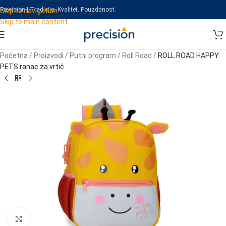
Precision | Tradicija. Kvalitet. Pouzdanost.
Skip to navigation
Skip to main content
Početna
/
Proizvodi
/
Putni program
/
Roll Road
/
ROLL ROAD HAPPY
PETS ranac za vrtić