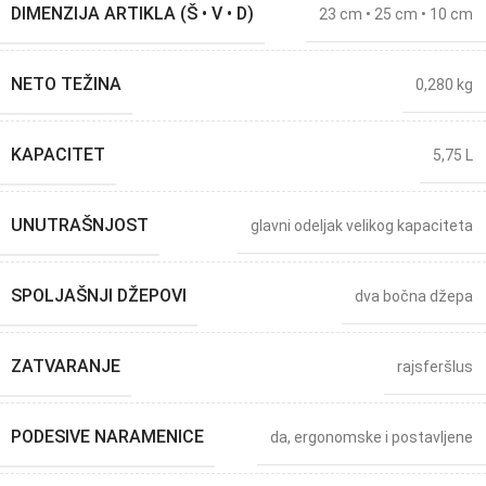
DIMENZIJA ARTIKLA (Š • V • D)
23 cm • 25 cm • 10 cm
NETO TEŽINA
0,280 kg
KAPACITET
5,75 L
UNUTRAŠNJOST
glavni odeljak velikog kapaciteta
SPOLJAŠNJI DŽEPOVI
dva bočna džepa
ZATVARANJE
rajsferšlus
PODESIVE NARAMENICE
da, ergonomske i postavljene