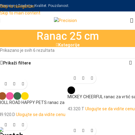
Precision | Tradicija. Kvalitet. Pouzdanost.
Skip to navigation
Skip to main content
Ranac 25 cm
Kategorije
Prikazano je svih 6 rezultata
Prikaži filtere
MICKEY CHEERFUL ranac za vrtić s
ROLL ROAD HAPPY PETS ranac za
točkićima
vrtić
43.320.T
Ulogujte se da vidite cenu
49.920.D
Ulogujte se da vidite cenu