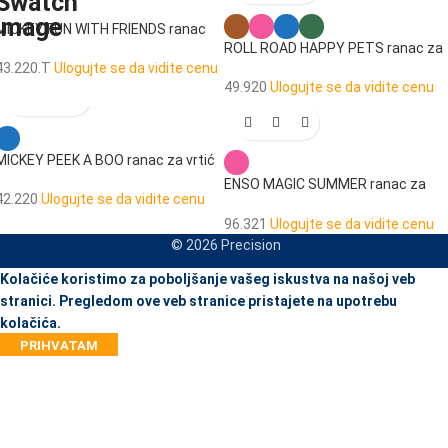
MICKEY FUN WITH FRIENDS ranac
za vrtić sa točkićima
ROLL ROAD HAPPY PETS ranac za
vrtić
43.220.T
Ulogujte se da vidite cenu
49.920
Ulogujte se da vidite cenu
MICKEY PEEK A BOO ranac za vrtić
ENSO MAGIC SUMMER ranac za
42.220
Ulogujte se da vidite cenu
vrtić
96.321
Ulogujte se da vidite cenu
© 2026 Precision
When autocomplete results are available use up and down arrows to re
Kolačiće koristimo za poboljšanje vašeg iskustva na našoj veb
stranici. Pregledom ove veb stranice pristajete na upotrebu
kolačića.
PRIHVATAM
JA