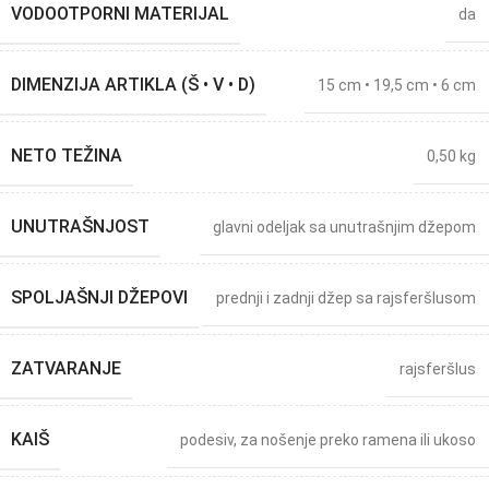
VODOOTPORNI MATERIJAL
da
DIMENZIJA ARTIKLA (Š • V • D)
15 cm • 19,5 cm • 6 cm
NETO TEŽINA
0,50 kg
UNUTRAŠNJOST
glavni odeljak sa unutrašnjim džepom
SPOLJAŠNJI DŽEPOVI
prednji i zadnji džep sa rajsferšlusom
ZATVARANJE
rajsferšlus
KAIŠ
podesiv, za nošenje preko ramena ili ukoso