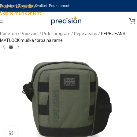
Precision | Tradicija. Kvalitet. Pouzdanost.
Skip to navigation
Skip to main content
Početna
/
Proizvodi
/
Putni program
/
Pepe Jeans
/
PEPE JEANS
MATLOCK muška torba na rame