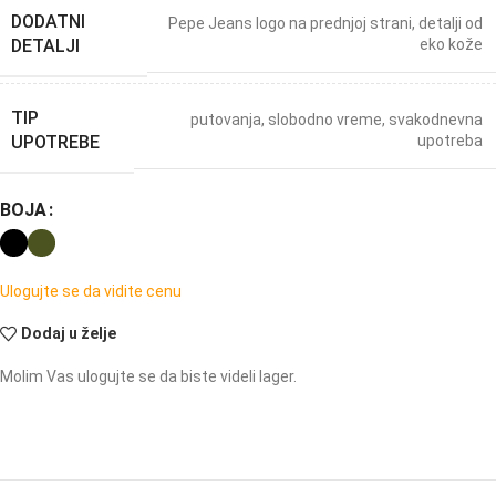
DODATNI
Pepe Jeans logo na prednjoj strani, detalji od
DETALJI
eko kože
TIP
putovanja
,
slobodno vreme
,
svakodnevna
UPOTREBE
upotreba
BOJA
Ulogujte se da vidite cenu
Dodaj u želje
Molim Vas ulogujte se da biste videli lager.