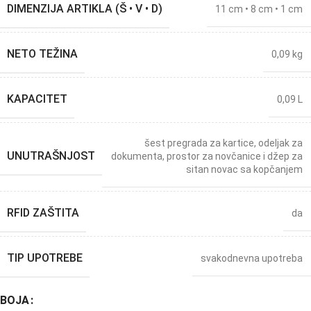
DIMENZIJA ARTIKLA (Š • V • D)
11 cm • 8 cm • 1 cm
NETO TEŽINA
0,09 kg
KAPACITET
0,09 L
šest pregrada za kartice, odeljak za
UNUTRAŠNJOST
dokumenta, prostor za novčanice i džep za
sitan novac sa kopčanjem
RFID ZAŠTITA
da
TIP UPOTREBE
svakodnevna upotreba
BOJA