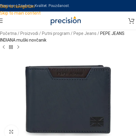
Precision | Tradicija. Kvalitet. Pouzdanost.
Skip to navigation
Skip to main content
Početna
/
Proizvodi
/
Putni program
/
Pepe Jeans
/
PEPE JEANS
INDIANA muški novčanik