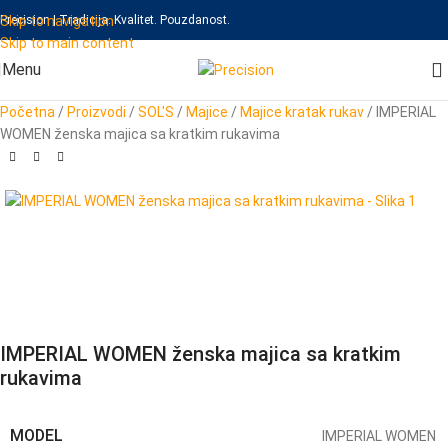
Skip to navigation
Precision | Tradicija. Kvalitet. Pouzdanost.
Skip to main content
Menu
Početna
/
Proizvodi
/
SOL'S
/
Majice
/
Majice kratak rukav
/
IMPERIAL
WOMEN ženska majica sa kratkim rukavima
IMPERIAL WOMEN ženska majica sa kratkim
rukavima
MODEL
IMPERIAL WOMEN