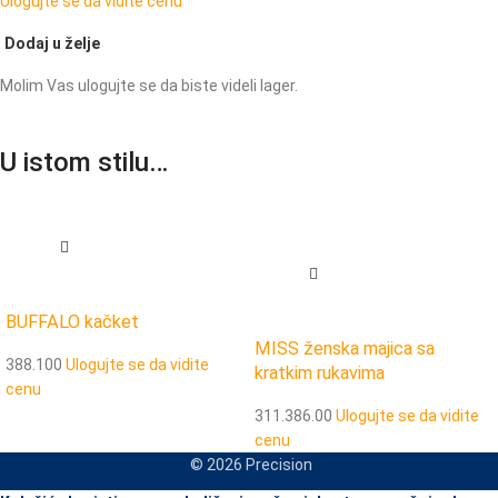
Ulogujte se da vidite cenu
Dodaj u želje
Molim Vas ulogujte se da biste videli lager.
U istom stilu…
BUFFALO kačket
MISS ženska majica sa
388.100
Ulogujte se da vidite
kratkim rukavima
cenu
311.386.00
Ulogujte se da vidite
cenu
© 2026 Precision