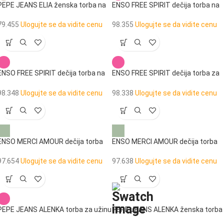
PEPE JEANS ELIA ženska torba na
ENSO FREE SPIRIT dečija torba na
rame
rame
79.455
Ulogujte se da vidite cenu
98.355
Ulogujte se da vidite cenu
ENSO FREE SPIRIT dečija torba na
ENSO FREE SPIRIT dečija torba za
rame
sport
98.348
Ulogujte se da vidite cenu
98.338
Ulogujte se da vidite cenu
ENSO MERCI AMOUR dečija torba
ENSO MERCI AMOUR dečija torba
na rame
za sport
97.654
Ulogujte se da vidite cenu
97.638
Ulogujte se da vidite cenu
PEPE JEANS ALENKA torba za užinu
PEPE JEANS ALENKA ženska torba
za sport