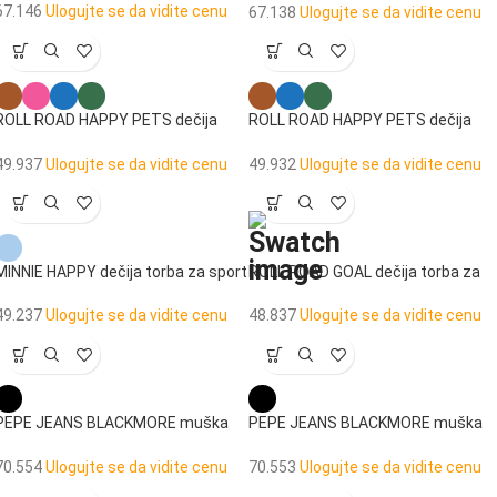
67.146
Ulogujte se da vidite cenu
67.138
Ulogujte se da vidite cenu
ROLL ROAD HAPPY PETS dečija
ROLL ROAD HAPPY PETS dečija
torba za sport
putna torba
49.937
Ulogujte se da vidite cenu
49.932
Ulogujte se da vidite cenu
MINNIE HAPPY dečija torba za sport
ROLL ROAD GOAL dečija torba za
sport
49.237
Ulogujte se da vidite cenu
48.837
Ulogujte se da vidite cenu
PEPE JEANS BLACKMORE muška
PEPE JEANS BLACKMORE muška
torba na rame
torba na rame
70.554
Ulogujte se da vidite cenu
70.553
Ulogujte se da vidite cenu