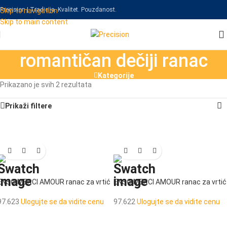
Precision | Tradicija. Kvalitet. Pouzdanost.
Skip to navigation
Skip to main content
romantičan dečiji ranac
Kategorije
Prikazano je svih 2 rezultata
Prikaži filtere
ENSO MERCI AMOUR ranac za vrtić
ENSO MERCI AMOUR ranac za vrtić
97.623
Ulogujte se da vidite cenu
97.622
Ulogujte se da vidite cenu