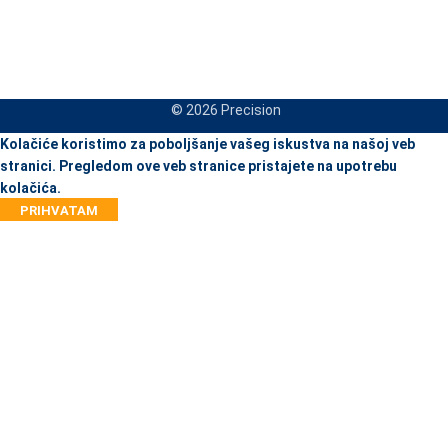
© 2026 Precision
When autocomplete results are available use up and down arrows to re
Kolačiće koristimo za poboljšanje vašeg iskustva na našoj veb
stranici. Pregledom ove veb stranice pristajete na upotrebu
kolačića.
PRIHVATAM
JA
NI