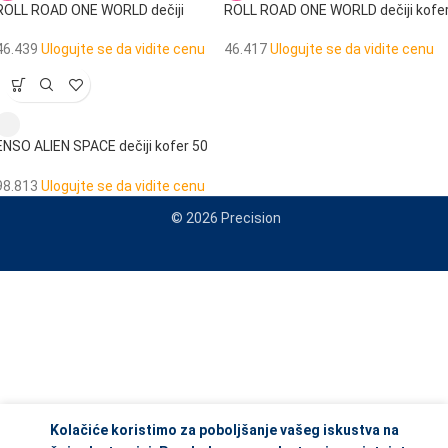
ROLL ROAD ONE WORLD dečiji
ROLL ROAD ONE WORLD dečiji kofe
neseser
55 cm
46.439
Ulogujte se da vidite cenu
46.417
Ulogujte se da vidite cenu
ENSO ALIEN SPACE dečiji kofer 50
cm
98.813
Ulogujte se da vidite cenu
© 2026 Precision
When autocomplete results are available use up and down arrows to re
Kolačiće koristimo za poboljšanje vašeg iskustva na