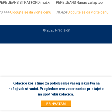
PEPE JEANS STRATFORD muški
PEPE JEANS Ranac za laptop
neseser sa 2 pregrade
70.424
Ulogujte se da vidite cenu
70.444
Ulogujte se da vidite cenu
© 2026 Precision
When autocomplete results are available use up and down arrows to re
Kolačiće koristimo za poboljšanje vašeg iskustva na
našoj veb stranici. Pregledom ove veb stranice pristajete
na upotrebu kolačića.
PRIHVATAM