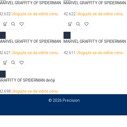
MARVEL GRAFFITY OF SPIDERMAN
MARVEL GRAFFITY OF SPIDERMAN
dečija putna torba
ranac za vrtić
42.632
Ulogujte se da vidite cenu
42.622
Ulogujte se da vidite cenu
MARVEL GRAFFITY OF SPIDERMAN
MARVEL GRAFFITY OF SPIDERMAN
ranac za vrtić
dečiji kofer 55 cm
42.621
Ulogujte se da vidite cenu
42.611
Ulogujte se da vidite cenu
GRAFFITY OF SPIDERMAN dečiji
kofer na točkićima
42.698
Ulogujte se da vidite cenu
© 2026 Precision
When autocomplete results are available use up and down arrows to re