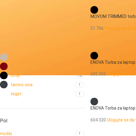
Enova
5
Movom
2
MOVOM TRIMMED torba
Pepe Jeans
2
51.766
Ulogujte se da v
Boja:
bež
2
ENOVA Torba za laptop
bordo
2
605.350
Ulogujte se da 
crna
10
tamno siva
1
teget
1
ENOVA Torba za laptop
604.320
Ulogujte se da 
Pol
muški
1