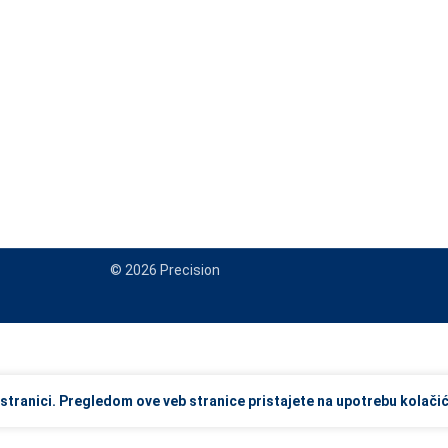
© 2026 Precision
view and enter to go to the desired page. Touch device users, explore
stranici. Pregledom ove veb stranice pristajete na upotrebu kolačić